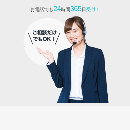
24
365
お電話でも
時間
日
受付！