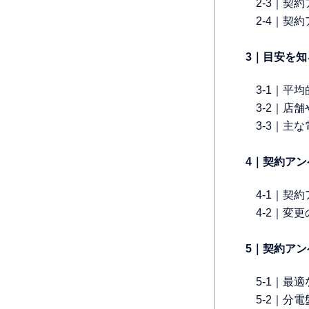
2-3｜契
2-4｜契
3｜目安を
3-1｜平
3-2｜店
3-3｜主
4｜契約ア
4-1｜契
4-2｜変
5｜契約ア
5-1｜最
5-2｜分