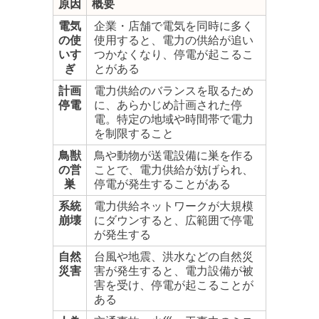
原因
概要
電気
企業・店舗で電気を同時に多く
の使
使用すると、電力の供給が追い
いす
つかなくなり、停電が起こるこ
ぎ
とがある
計画
電力供給のバランスを取るため
停電
に、あらかじめ計画された停
電。特定の地域や時間帯で電力
を制限すること
鳥獣
鳥や動物が送電設備に巣を作る
の営
ことで、電力供給が妨げられ、
巣
停電が発生することがある
系統
電力供給ネットワークが大規模
崩壊
にダウンすると、広範囲で停電
が発生する
自然
台風や地震、洪水などの自然災
災害
害が発生すると、電力設備が被
害を受け、停電が起こることが
ある