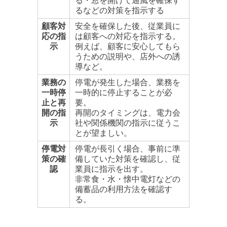
る・窓を開けて通風を確保す
るなどの対策を指示する
顧客対
安全を確保した後、従業員に
応の指
は顧客への対応を指示する。
示
例えば、顧客に安心してもら
うための説明や、店外への誘
導など。
業務の
停電が発生した場合、業務を
一時停
一時的に停止することが必
止と再
要。
開の指
再開のタイミングは、電力会
示
社や関係機関の指示に従うこ
とが望ましい。
停電対
停電が長引く場合、事前に準
策の確
備していた対策を確認し、従
認
業員に指示を出す。
非常食・水・懐中電灯などの
備蓄品の利用方法を確認す
る。