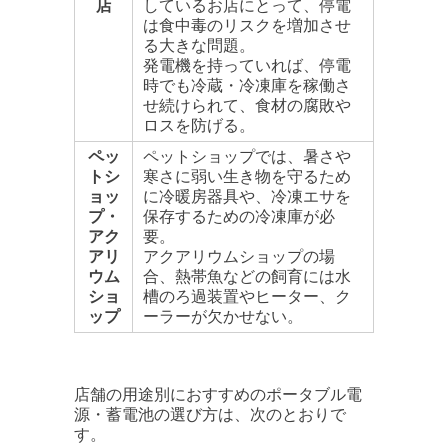
店
しているお店にとって、停電
は食中毒のリスクを増加させ
る大きな問題。
発電機を持っていれば、停電
時でも冷蔵・冷凍庫を稼働さ
せ続けられて、食材の腐敗や
ロスを防げる。
ペッ
ペットショップでは、暑さや
トシ
寒さに弱い生き物を守るため
ョッ
に冷暖房器具や、冷凍エサを
プ・
保存するための冷凍庫が必
アク
要。
アリ
アクアリウムショップの場
ウム
合、熱帯魚などの飼育には水
ショ
槽のろ過装置やヒーター、ク
ップ
ーラーが欠かせない。
店舗の用途別におすすめのポータブル電
源・蓄電池の選び方は、次のとおりで
す。