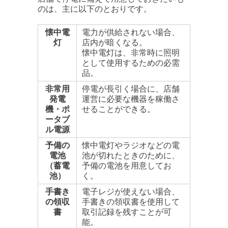
のは、主に以下のとおりです。
懐中電
電力が供給されない場合、
灯
店内が暗くなる。
懐中電灯は、非常時に照明
として使用するための必需
品。
非常用
停電が長引く場合に、店舗
発電
運営に必要な機器を稼働さ
機・ポ
せることができる。
ータブ
ル電源
予備の
懐中電灯やラジオなどの電
電池
池が切れたときのために、
（蓄電
予備の電池を用意してお
池）
く。
手書き
電子レジが使えない場合、
の領収
手書きの領収書を使用して
書
取引記録を残すことが可
能。