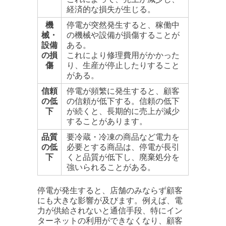
経済的な損失が生じる。
機
停電が突然発生すると、稼働中
械・
の機械や設備が損傷することが
設備
ある。
の損
これにより修理費用がかかった
傷
り、生産が停止したりすること
がある。
信頼
停電が頻繁に発生すると、顧客
の低
の信頼が低下する。信頼の低下
下
が続くと、長期的に売上が減少
することがあります。
品質
要冷蔵・冷凍の商品など電力を
の低
必要とする商品は、停電が長引
下
くと品質が低下し、廃棄処分を
強いられることがある。
停電が発生すると、店舗のみならず顧客
にも大きな影響が及びます。例えば、電
力が供給されないと通信手段、特にイン
ターネットの利用ができなくなり、顧客