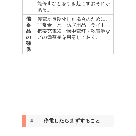
能停止などを引き起こすおそれが
ある。
備
停電が長期化した場合のために、
蓄
非常食・水・防寒用品・ライト・
品
携帯充電器・懐中電灯・乾電池な
の
どの備蓄品を用意しておく。
確
保
4｜ 停電したらまずすること