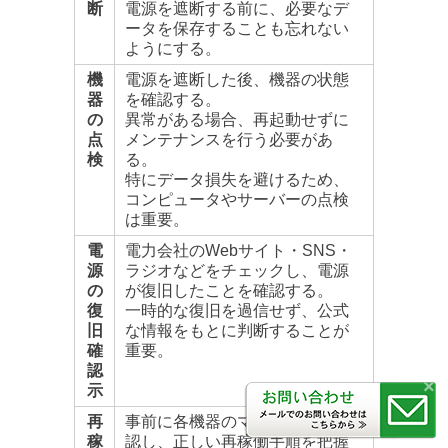
断
電源を遮断する前に、必要なデ
ータを保存することも忘れない
ようにする。
機
電源を遮断した後、機器の状態
器
を確認する。
の
異常がある場合、再起動せずに
点
メンテナンスを行う必要があ
検
る。
特にデータ損失を避けるため、
コンピュータやサーバーの点検
は重要。
電
電力会社のWebサイト・SNS・
源
ラジオなどをチェックし、電源
の
が復旧したことを確認する。
復
一時的な復旧を過信せず、公式
旧
な情報をもとに判断することが
確
重要。
認
×
示
再
事前に各機器のマニュアルを確
稼
認し、正しい再稼働手順を把握