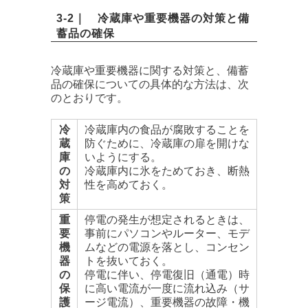
3-2｜ 冷蔵庫や重要機器の対策と備
蓄品の確保
冷蔵庫や重要機器に関する対策と、備蓄
品の確保についての具体的な方法は、次
のとおりです。
冷
冷蔵庫内の食品が腐敗することを
蔵
防ぐために、冷蔵庫の扉を開けな
庫
いようにする。
の
冷蔵庫内に氷をためておき、断熱
対
性を高めておく。
策
重
停電の発生が想定されるときは、
要
事前にパソコンやルーター、モデ
機
ムなどの電源を落とし、コンセン
器
トを抜いておく。
の
停電に伴い、停電復旧（通電）時
保
に高い電流が一度に流れ込み（サ
護
ージ電流）、重要機器の故障・機