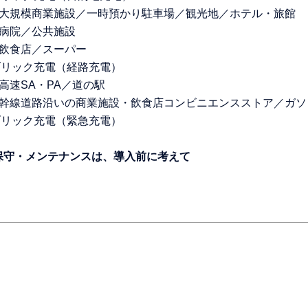
-1. 大規模商業施設／一時預かり駐車場／観光地／ホテル・旅館
2. 病院／公共施設
3. 飲食店／スーパー
 パブリック充電（経路充電）
1. 高速SA・PA／道の駅
-2. 幹線道路沿いの商業施設・飲食店コンビニエンスストア／ガ
 パブリック充電（緊急充電）
の保守・メンテナンスは、導入前に考えて