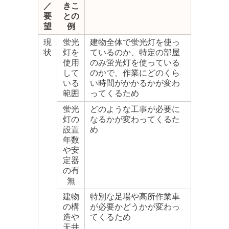
／
きこ
要
との
望
例
現
蛍光
建物全体で蛍光灯を使っ
状
灯を
ているのか、特定の部屋
使用
のみ蛍光灯を使っている
して
のかで、作業にどのくら
いる
い時間がかかるかが変わ
範囲
ってくるため
蛍光
どのような工事が必要に
灯の
なるかが変わってくるた
設置
め
年数
や安
定器
の有
無
建物
特別な足場や高所作業車
の構
が必要かどうかが変わっ
造や
てくるため
天井