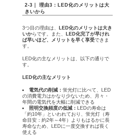
2-3｜ 理由3：LED化のメリットは大
きいから
3つ目の理由は、
LED化のメリットは大き
いか
らです。また、
LED化完了が早けれ
ば早いほど、メリットを早く享受
できま
す。
LED化の主なメリットは、以下の通りで
す。
LED化の主なメリット
電気代の削減：
蛍光灯に比べて、LED
の消費電力はかなり少ないため、月々・
年間の電気代を大幅に削減できる
照明交換頻度の低減：
LEDの寿命は
「約10年」といわれており、蛍光灯（寿
命目安：約2年～4年）よりもはるかに長
寿命なため、LEDに一度交換すれば長く
使える