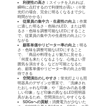
利便性の高さ：
スイッチを入れれば、
瞬時に点灯するので利便性が高い（※蛍
光灯の場合、完全に明るくなるまで少し
時間がかかる）
従業員の集中力・生産性の向上：
作業
に適した明るさ・色味のLED、または明
るさ・色味を調整可能なLEDにすること
で、従業員の集中力や生産性の向上につ
ながる
顧客単価やリピーター率の向上：
明る
さ・色味を調整可能なLEDにすること
で、「商品や料理をより魅力に見せる」
「何度も来たくなるような、心地よい雰
囲気を演出する」などが可能となるた
め、顧客単価やリピーター率の向上が期
待できる
空間演出のしやすさ：
蛍光灯よりも照
明器具のデザインが豊富で、「洗練され
たおしゃれな印象」や「温かみのある優
しい印象」など印象の異なるLED照明器
具があるため、空間演出がしやすくなる
SDGsへの貢献：
消費電力が少ないた